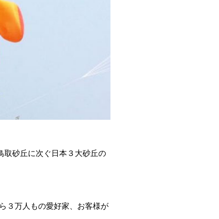
鳥取砂丘に次ぐ日本３大砂丘の
ら３万人もの愛好家、お客様が