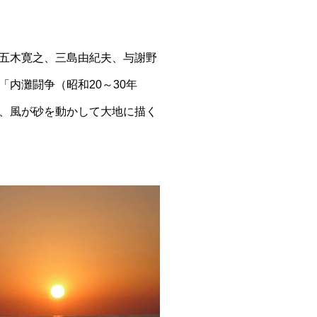
五木寛之、三島由紀夫、与謝野
内灘闘争（昭和20～30年
、風が砂を動かして大地に描く