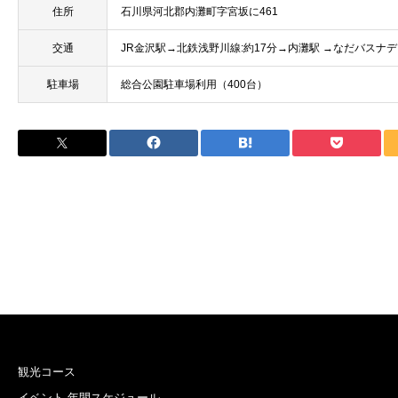
住所
石川県河北郡内灘町字宮坂に461
交通
JR金沢駅→北鉄浅野川線:約17分→内灘駅 →なだバスナデ
駐車場
総合公園駐車場利用（400台）
観光コース
イベント 年間スケジュール