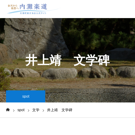
井上靖 文学碑
spot
spot
文学
井上靖 文学碑
ホーム