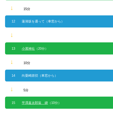
↓
15分
12 蓮湖坂を通って（車窓から）
↓
13
小濱神社
（20分）
↓
10分
14 向粟崎踏切（車窓から）
↓
5分
15
平澤嘉太郎翁 碑
（10分）