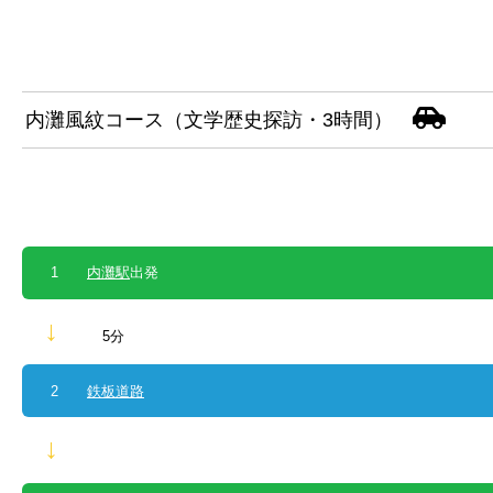
内灘風紋コース（文学歴史探訪・3時間）
1
内灘駅
出発
↓
5分
2
鉄板道路
↓