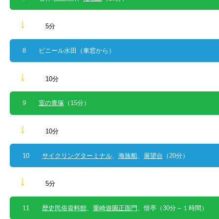
↓
5分
8 ビニール水田（車窓から）
↓
10分
9
室の青塚
（15分）
↓
10分
10
サイクリングターミナル
、
海族船
、
展望台
（20分）
↓
5分
11
歴史民俗資料館
、
粟崎遊園正面門
、惜亭（30分～１時間）